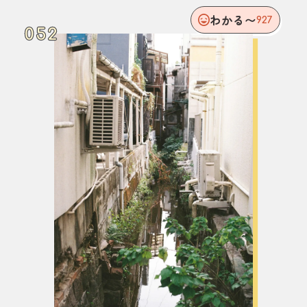
わかる〜
927
052
052