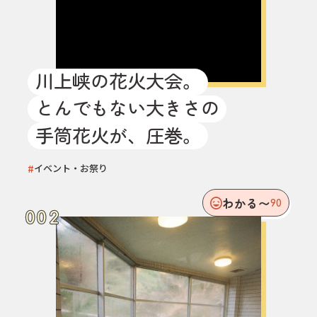
川上峡の花火大会。
とんでもない大きさの
手筒花火が、圧巻。
#
イベント・お祭り
わかる〜
90
002
002