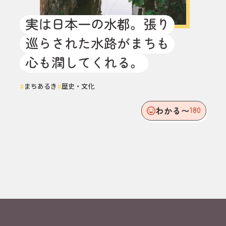
実は日本一の水都。張り
巡らされた水路がまちも
心も潤してくれる。
#
#
まちあるき
歴史・文化
わかる〜
180
30
32
山の湧き水が
平野だから、
汲み放題。コ
道が平ら。自
ーヒーやお茶
転車移動は、
を淹れると一
けっこう遠く
味違ってく
まで射程内。