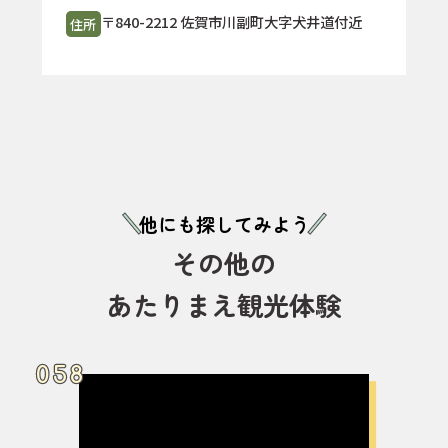
〒840-2212 佐賀市川副町大字犬井道付近
住所
他にも探してみよう
その他の
あたりまえ観光体験
058
058