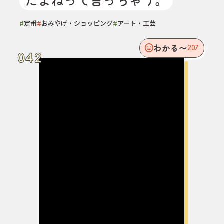
だよねって言っちゃう。
#
#
#
定番
おみやげ・ショッピング
アート・工芸
わかる〜
207
042
042