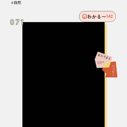
#
自然
わかる〜
142
071
071