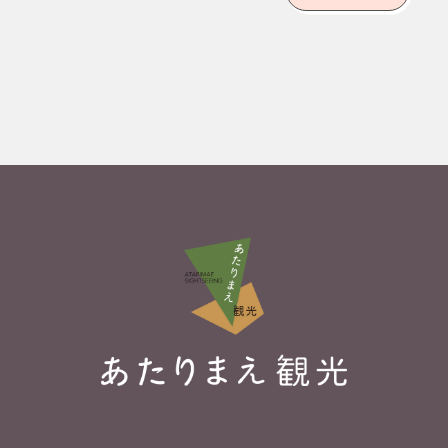
70
72
花見スポット
日常のあちこ
は選び放題。
ちに幕末の情
好きなだけ桜
熱のかけらが
を楽しめるま
散らばってい
ち。
る。