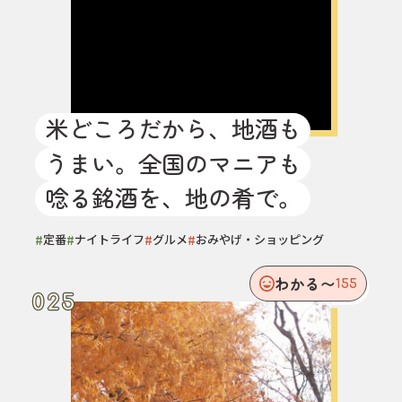
米どころだから、地酒も
うまい。全国のマニアも
唸る銘酒を、地の肴で。
#
#
#
#
定番
ナイトライフ
グルメ
おみやげ・ショッピング
わかる〜
155
025
025