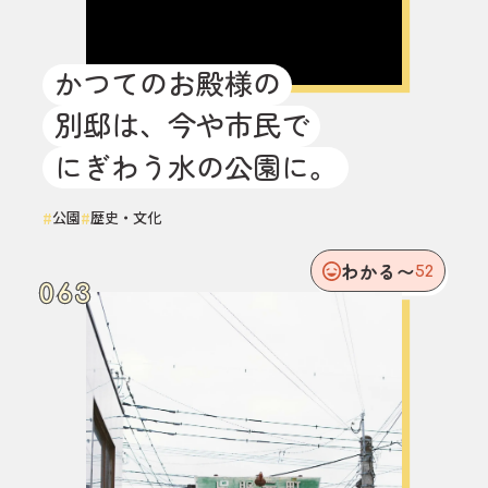
かつてのお殿様の
別邸は、今や市民で
にぎわう水の公園に。
#
#
公園
歴史・文化
わかる〜
52
063
063