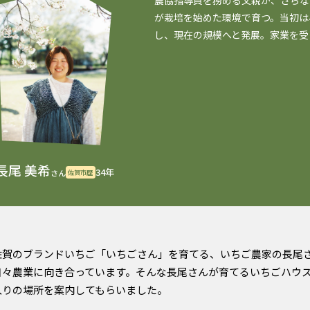
農協指導員を務める父親が、さらな
が栽培を始めた環境で育つ。当初は
し、現在の規模へと発展。家業を受
長尾 美希
34年
佐賀市歴
さん
佐賀のブランドいちご「いちごさん」を育てる、いちご農家の長尾
日々農業に向き合っています。そんな長尾さんが育てるいちごハウ
入りの場所を案内してもらいました。