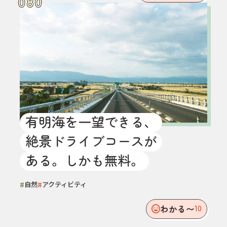
080
080
有明海を一望できる、
絶景ドライブコースが
ある。しかも無料。
#
#
自然
アクティビティ
わかる〜
10