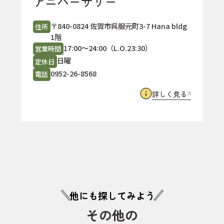
アニバーサリー
〒840-0824 佐賀市呉服元町3-7 Hana bldg
住所
1階
17:00～24:00（L.O.23:30）
営業時間
日曜
定休日
0952-26-8568
電話
詳しく見る
他にも探してみよう
その他の