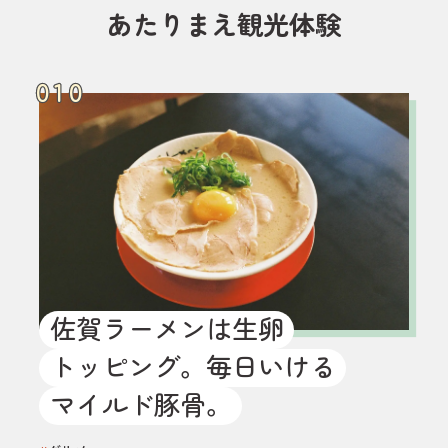
あたりまえ観光体験
010
010
佐賀ラーメンは生卵
トッピング。毎日いける
マイルド豚骨。