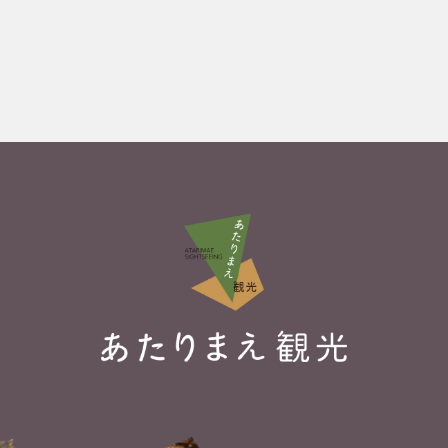
12
14
徒歩数秒でピ
懐かしさ溢れ
クニック。地元
る遊園地。手
の食材と、日常
づくりのあた
の絶景。
たかみで逆に
大人気。