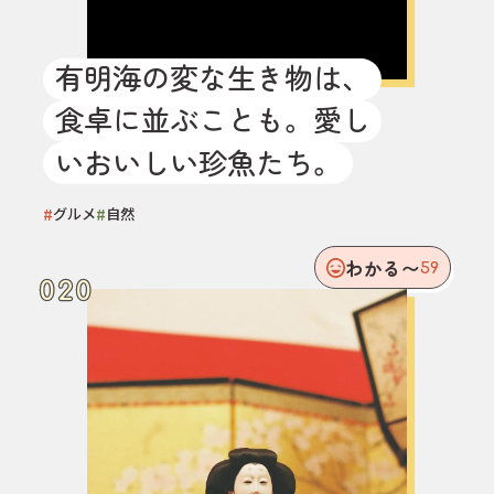
有明海の変な生き物は、
食卓に並ぶことも。愛し
いおいしい珍魚たち。
#
#
グルメ
自然
わかる〜
59
020
020