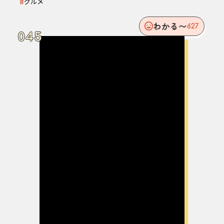
#
グルメ
わかる〜
627
045
045